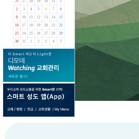
26
27
28
29
30
31
1
2
3
4
5
6
7
8
9
10
11
12
13
14
15
16
17
18
19
20
21
22
23
24
25
26
27
28
29
30
31
1
2
3
4
5